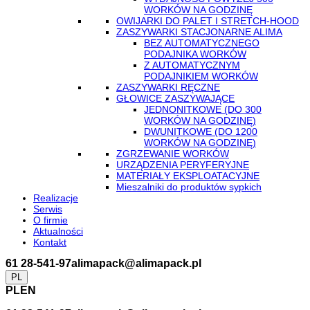
WORKÓW NA GODZINĘ
OWIJARKI DO PALET I STRETCH-HOOD
ZASZYWARKI STACJONARNE ALIMA
BEZ AUTOMATYCZNEGO
PODAJNIKA WORKÓW
Z AUTOMATYCZNYM
PODAJNIKIEM WORKÓW
ZASZYWARKI RĘCZNE
GŁOWICE ZASZYWAJĄCE
JEDNONITKOWE (DO 300
WORKÓW NA GODZINĘ)
DWUNITKOWE (DO 1200
WORKÓW NA GODZINĘ)
ZGRZEWANIE WORKÓW
URZĄDZENIA PERYFERYJNE
MATERIAŁY EKSPLOATACYJNE
Mieszalniki do produktów sypkich
Realizacje
Serwis
O firmie
Aktualności
Kontakt
61 28-541-97
alimapack@alimapack.pl
PL
PL
EN