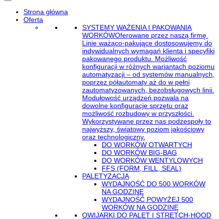
Strona główna
Oferta
SYSTEMY WAŻENIA I PAKOWANIA
WORKÓW
Oferowane przez naszą firmę
Linie ważąco-pakujące dostosowujemy do
indywidualnych wymagań klienta i specyfiki
pakowanego produktu. Możliwość
konfiguracji w różnych wariantach poziomu
automatyzacji – od systemów manualnych,
poprzez półautomaty aż do w pełni
zautomatyzowanych, bezobsługowych linii.
Modułowość urządzeń pozwala na
dowolne konfiguracje sprzętu oraz
możliwość rozbudowy w przyszłości.
Wykorzystywane przez nas podzespoły to
najwyższy, światowy poziom jakościowy
oraz technologiczny.
DO WORKÓW OTWARTYCH
DO WORKÓW BIG-BAG
DO WORKÓW WENTYLOWYCH
FFS (FORM, FILL, SEAL)
PALETYZACJA
WYDAJNOŚĆ DO 500 WORKÓW
NA GODZINĘ
WYDAJNOŚĆ POWYŻEJ 500
WORKÓW NA GODZINĘ
OWIJARKI DO PALET I STRETCH-HOOD