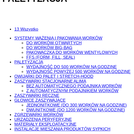
13 Wszystko
SYSTEMY WAŻENIA I PAKOWANIA WORKÓW
DO WORKÓW OTWARTYCH
DO WORKÓW BIG-BAG
PAKOWACZKA DO WORKÓW WENTYLOWYCH
FFS (FORM, FILL, SEAL)
PALETYZACJA
WYDAJNOŚĆ DO 500 WORKÓW NA GODZINĘ
WYDAJNOŚĆ POWYŻEJ 500 WORKÓW NA GODZINĘ
OWIJARKI DO PALET I STRETCH-HOOD
ZASZYWARKI STACJONARNE ALIMA
BEZ AUTOMATYCZNEGO PODAJNIKA WORKÓW
Z AUTOMATYCZNYM PODAJNIKIEM WORKÓW
ZASZYWARKI RĘCZNE
GŁOWICE ZASZYWAJĄCE
JEDNONITKOWE (DO 300 WORKÓW NA GODZINĘ)
DWUNITKOWE (DO 1200 WORKÓW NA GODZINĘ)
ZGRZEWARKI WORKÓW
URZĄDZENIA PERYFERYJNE
MATERIAŁY EKSPLOATACYJNE
INSTALACJE MIESZANIA PRODUKTÓW SYPKICH