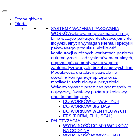
Strona główna
Oferta
SYSTEMY WAŻENIA I PAKOWANIA
WORKÓW
Oferowane przez naszą firmę
Linie ważąco-pakujące dostosowujemy do
indywidualnych wymagań klienta i specyfiki
pakowanego produktu. Możliwość
konfiguracji w różnych wariantach poziomu
automatyzacji – od systemów manualnych,
poprzez półautomaty aż do w pełni
zautomatyzowanych, bezobsługowych linii.
Modułowość urządzeń pozwala na
dowolne konfiguracje sprzętu oraz
możliwość rozbudowy w przyszłości.
Wykorzystywane przez nas podzespoły to
najwyższy, światowy poziom jakościowy
oraz technologiczny.
DO WORKÓW OTWARTYCH
DO WORKÓW BIG-BAG
DO WORKÓW WENTYLOWYCH
FFS (FORM, FILL, SEAL)
PALETYZACJA
WYDAJNOŚĆ DO 500 WORKÓW
NA GODZINĘ
WYDAJNOŚĆ POWYŻEJ 500