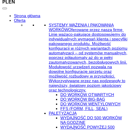
PL
EN
Strona główna
Oferta
SYSTEMY WAŻENIA I PAKOWANIA
WORKÓW
Oferowane przez naszą firmę
Linie ważąco-pakujące dostosowujemy do
indywidualnych wymagań klienta i specyfiki
pakowanego produktu. Możliwość
konfiguracji w różnych wariantach poziomu
automatyzacji – od systemów manualnych,
poprzez półautomaty aż do w pełni
zautomatyzowanych, bezobsługowych linii.
Modułowość urządzeń pozwala na
dowolne konfiguracje sprzętu oraz
możliwość rozbudowy w przyszłości.
Wykorzystywane przez nas podzespoły to
najwyższy, światowy poziom jakościowy
oraz technologiczny.
DO WORKÓW OTWARTYCH
DO WORKÓW BIG-BAG
DO WORKÓW WENTYLOWYCH
FFS (FORM, FILL, SEAL)
PALETYZACJA
WYDAJNOŚĆ DO 500 WORKÓW
NA GODZINĘ
WYDAJNOŚĆ POWYŻEJ 500