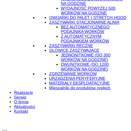
NA GODZINĘ
WYDAJNOŚĆ POWYŻEJ 500
WORKÓW NA GODZINĘ
OWIJARKI DO PALET I STRETCH-HOOD
ZASZYWARKI STACJONARNE ALIMA
BEZ AUTOMATYCZNEGO
PODAJNIKA WORKÓW
Z AUTOMATYCZNYM
PODAJNIKIEM WORKÓW
ZASZYWARKI RĘCZNE
GŁOWICE ZASZYWAJĄCE
JEDNONITKOWE (DO 300
WORKÓW NA GODZINĘ)
DWUNITKOWE (DO 1200
WORKÓW NA GODZINĘ)
ZGRZEWANIE WORKÓW
URZĄDZENIA PERYFERYJNE
MATERIAŁY EKSPLOATACYJNE
Mieszalniki do produktów sypkich
Realizacje
Serwis
O firmie
Aktualności
Kontakt