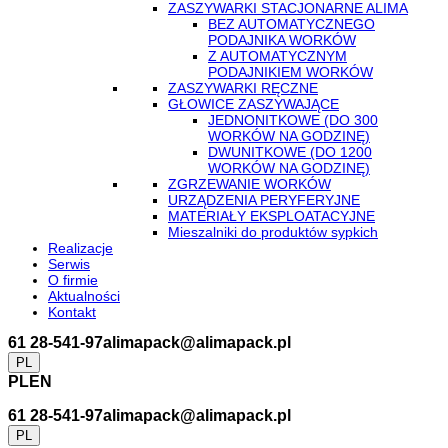
ZASZYWARKI STACJONARNE ALIMA
BEZ AUTOMATYCZNEGO
PODAJNIKA WORKÓW
Z AUTOMATYCZNYM
PODAJNIKIEM WORKÓW
ZASZYWARKI RĘCZNE
GŁOWICE ZASZYWAJĄCE
JEDNONITKOWE (DO 300
WORKÓW NA GODZINĘ)
DWUNITKOWE (DO 1200
WORKÓW NA GODZINĘ)
ZGRZEWANIE WORKÓW
URZĄDZENIA PERYFERYJNE
MATERIAŁY EKSPLOATACYJNE
Mieszalniki do produktów sypkich
Realizacje
Serwis
O firmie
Aktualności
Kontakt
61 28-541-97
alimapack@alimapack.pl
PL
PL
EN
61 28-541-97
alimapack@alimapack.pl
PL