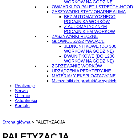
WORKÓW NA GODZINĘ
OWIJARKI DO PALET I STRETCH-HOOD
ZASZYWARKI STACJONARNE ALIMA
BEZ AUTOMATYCZNEGO
PODAJNIKA WORKÓW
Z AUTOMATYCZNYM
PODAJNIKIEM WORKÓW
ZASZYWARKI RĘCZNE
GŁOWICE ZASZYWAJĄCE
JEDNONITKOWE (DO 300
WORKÓW NA GODZINĘ)
DWUNITKOWE (DO 1200
WORKÓW NA GODZINĘ)
ZGRZEWANIE WORKÓW
URZĄDZENIA PERYFERYJNE
MATERIAŁY EKSPLOATACYJNE
Mieszalniki do produktów sypkich
Realizacje
Serwis
O firmie
Aktualności
Kontakt
Strona główna
>
PALETYZACJA
PALETYZACJA