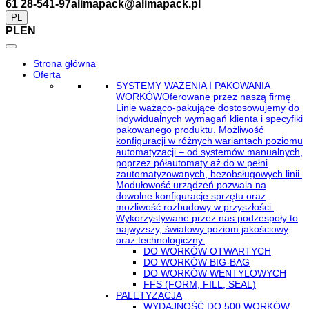
61 28-541-97
alimapack@alimapack.pl
PL
PL
EN
Strona główna
Oferta
SYSTEMY WAŻENIA I PAKOWANIA
WORKÓW
Oferowane przez naszą firmę
Linie ważąco-pakujące dostosowujemy do
indywidualnych wymagań klienta i specyfiki
pakowanego produktu. Możliwość
konfiguracji w różnych wariantach poziomu
automatyzacji – od systemów manualnych,
poprzez półautomaty aż do w pełni
zautomatyzowanych, bezobsługowych linii.
Modułowość urządzeń pozwala na
dowolne konfiguracje sprzętu oraz
możliwość rozbudowy w przyszłości.
Wykorzystywane przez nas podzespoły to
najwyższy, światowy poziom jakościowy
oraz technologiczny.
DO WORKÓW OTWARTYCH
DO WORKÓW BIG-BAG
DO WORKÓW WENTYLOWYCH
FFS (FORM, FILL, SEAL)
PALETYZACJA
WYDAJNOŚĆ DO 500 WORKÓW