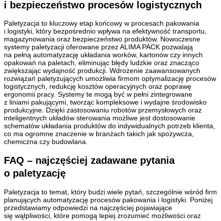
i bezpieczeństwo procesów logistycznych
Paletyzacja to kluczowy etap końcowy w procesach pakowania
i logistyki, który bezpośrednio wpływa na efektywność transportu,
magazynowania oraz bezpieczeństwo produktów. Nowoczesne
systemy paletyzacji oferowane przez ALIMA PACK pozwalają
na pełną automatyzację układania worków, kartonów czy innych
opakowań na paletach, eliminując błędy ludzkie oraz znacząco
zwiększając wydajność produkcji. Wdrożenie zaawansowanych
rozwiązań paletyzujących umożliwia firmom optymalizację procesów
logistycznych, redukcję kosztów operacyjnych oraz poprawę
ergonomii pracy. Systemy te mogą być w pełni zintegrowane
z liniami pakującymi, tworząc kompleksowe i wydajne środowisko
produkcyjne. Dzięki zastosowaniu robotów przemysłowych oraz
inteligentnych układów sterowania możliwe jest dostosowanie
schematów układania produktów do indywidualnych potrzeb klienta,
co ma ogromne znaczenie w branżach takich jak spożywcza,
chemiczna czy budowlana.
FAQ – najczęściej zadawane pytania
o paletyzację
Paletyzacja to temat, który budzi wiele pytań, szczególnie wśród firm
planujących automatyzację procesów pakowania i logistyki. Poniżej
przedstawiamy odpowiedzi na najczęściej pojawiające
się wątpliwości, które pomogą lepiej zrozumieć możliwości oraz