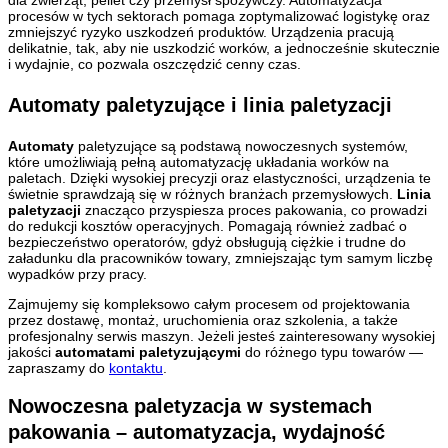
dla zwierząt, pellet czy przemysł spożywczy. Automatyzacja
procesów w tych sektorach pomaga zoptymalizować logistykę oraz
zmniejszyć ryzyko uszkodzeń produktów. Urządzenia pracują
delikatnie, tak, aby nie uszkodzić worków, a jednocześnie skutecznie
i wydajnie, co pozwala oszczędzić cenny czas.
Automaty paletyzujące i linia paletyzacji
Automaty
paletyzujące są podstawą nowoczesnych systemów,
które umożliwiają pełną automatyzację układania worków na
paletach. Dzięki wysokiej precyzji oraz elastyczności, urządzenia te
świetnie sprawdzają się w różnych branżach przemysłowych.
Linia
paletyzacji
znacząco przyspiesza proces pakowania, co prowadzi
do redukcji kosztów operacyjnych. Pomagają również zadbać o
bezpieczeństwo operatorów, gdyż obsługują ciężkie i trudne do
załadunku dla pracowników towary, zmniejszając tym samym liczbę
wypadków przy pracy.
Zajmujemy się kompleksowo całym procesem od projektowania
przez dostawę, montaż, uruchomienia oraz szkolenia, a także
profesjonalny serwis maszyn. Jeżeli jesteś zainteresowany wysokiej
jakości
automatami paletyzującymi
do różnego typu towarów —
zapraszamy do
kontaktu
.
Nowoczesna paletyzacja w systemach
pakowania – automatyzacja, wydajność