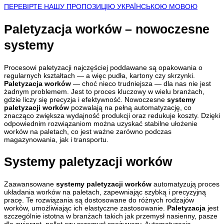
ПЕРЕВІРТЕ НАШУ ПРОПОЗИЦІЮ УКРАЇНСЬКОЮ МОВОЮ
Paletyzacja worków – nowoczesne
systemy
Procesowi paletyzacji najczęściej poddawane są opakowania o
regularnych kształtach — a więc pudła, kartony czy skrzynki.
Paletyzacja worków
— choć nieco trudniejsza — dla nas nie jest
żadnym problemem. Jest to proces kluczowy w wielu branżach,
gdzie liczy się precyzja i efektywność. Nowoczesne
systemy
paletyzacji worków
pozwalają na pełną automatyzację, co
znacząco zwiększa wydajność produkcji oraz redukuje koszty. Dzięki
odpowiednim rozwiązaniom można uzyskać stabilne ułożenie
worków na paletach, co jest ważne zarówno podczas
magazynowania, jak i transportu.
Systemy paletyzacji worków
Zaawansowane
systemy paletyzacji worków
automatyzują proces
układania worków na paletach, zapewniając szybką i precyzyjną
pracę. Te rozwiązania są dostosowane do różnych rodzajów
worków, umożliwiając ich elastyczne zastosowanie.
Paletyzacja
jest
szczególnie istotna w branżach takich jak przemysł nasienny, pasze