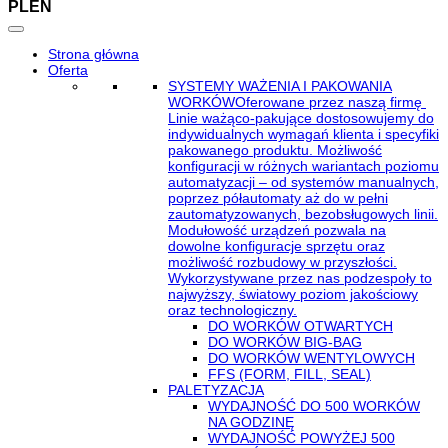
PL
EN
Strona główna
Oferta
SYSTEMY WAŻENIA I PAKOWANIA
WORKÓW
Oferowane przez naszą firmę
Linie ważąco-pakujące dostosowujemy do
indywidualnych wymagań klienta i specyfiki
pakowanego produktu. Możliwość
konfiguracji w różnych wariantach poziomu
automatyzacji – od systemów manualnych,
poprzez półautomaty aż do w pełni
zautomatyzowanych, bezobsługowych linii.
Modułowość urządzeń pozwala na
dowolne konfiguracje sprzętu oraz
możliwość rozbudowy w przyszłości.
Wykorzystywane przez nas podzespoły to
najwyższy, światowy poziom jakościowy
oraz technologiczny.
DO WORKÓW OTWARTYCH
DO WORKÓW BIG-BAG
DO WORKÓW WENTYLOWYCH
FFS (FORM, FILL, SEAL)
PALETYZACJA
WYDAJNOŚĆ DO 500 WORKÓW
NA GODZINĘ
WYDAJNOŚĆ POWYŻEJ 500