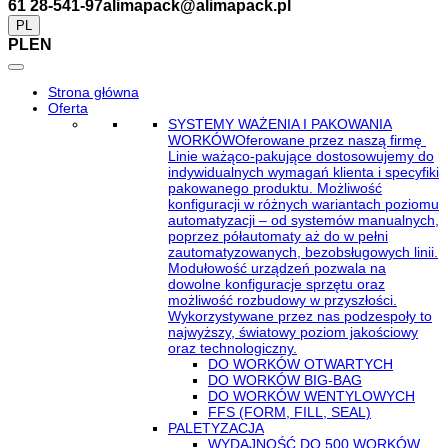
61 28-541-97
alimapack@alimapack.pl
PL
PL
EN
Strona główna
Oferta
SYSTEMY WAŻENIA I PAKOWANIA
WORKÓW
Oferowane przez naszą firmę
Linie ważąco-pakujące dostosowujemy do
indywidualnych wymagań klienta i specyfiki
pakowanego produktu. Możliwość
konfiguracji w różnych wariantach poziomu
automatyzacji – od systemów manualnych,
poprzez półautomaty aż do w pełni
zautomatyzowanych, bezobsługowych linii.
Modułowość urządzeń pozwala na
dowolne konfiguracje sprzętu oraz
możliwość rozbudowy w przyszłości.
Wykorzystywane przez nas podzespoły to
najwyższy, światowy poziom jakościowy
oraz technologiczny.
DO WORKÓW OTWARTYCH
DO WORKÓW BIG-BAG
DO WORKÓW WENTYLOWYCH
FFS (FORM, FILL, SEAL)
PALETYZACJA
WYDAJNOŚĆ DO 500 WORKÓW