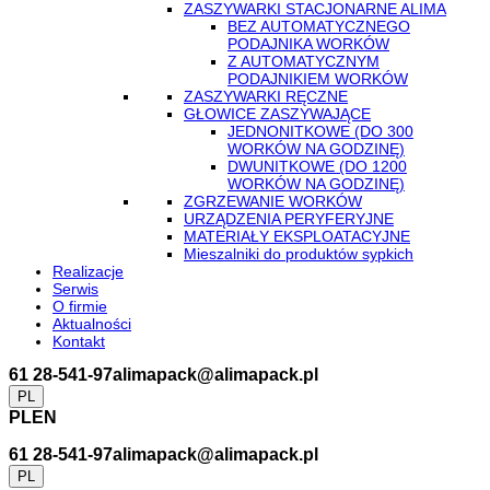
ZASZYWARKI STACJONARNE ALIMA
BEZ AUTOMATYCZNEGO
PODAJNIKA WORKÓW
Z AUTOMATYCZNYM
PODAJNIKIEM WORKÓW
ZASZYWARKI RĘCZNE
GŁOWICE ZASZYWAJĄCE
JEDNONITKOWE (DO 300
WORKÓW NA GODZINĘ)
DWUNITKOWE (DO 1200
WORKÓW NA GODZINĘ)
ZGRZEWANIE WORKÓW
URZĄDZENIA PERYFERYJNE
MATERIAŁY EKSPLOATACYJNE
Mieszalniki do produktów sypkich
Realizacje
Serwis
O firmie
Aktualności
Kontakt
61 28-541-97
alimapack@alimapack.pl
PL
PL
EN
61 28-541-97
alimapack@alimapack.pl
PL