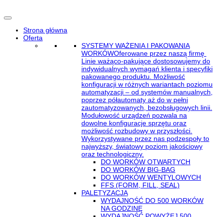
Strona główna
Oferta
SYSTEMY WAŻENIA I PAKOWANIA
WORKÓW
Oferowane przez naszą firmę
Linie ważąco-pakujące dostosowujemy do
indywidualnych wymagań klienta i specyfiki
pakowanego produktu. Możliwość
konfiguracji w różnych wariantach poziomu
automatyzacji – od systemów manualnych,
poprzez półautomaty aż do w pełni
zautomatyzowanych, bezobsługowych linii.
Modułowość urządzeń pozwala na
dowolne konfiguracje sprzętu oraz
możliwość rozbudowy w przyszłości.
Wykorzystywane przez nas podzespoły to
najwyższy, światowy poziom jakościowy
oraz technologiczny.
DO WORKÓW OTWARTYCH
DO WORKÓW BIG-BAG
DO WORKÓW WENTYLOWYCH
FFS (FORM, FILL, SEAL)
PALETYZACJA
WYDAJNOŚĆ DO 500 WORKÓW
NA GODZINĘ
WYDAJNOŚĆ POWYŻEJ 500