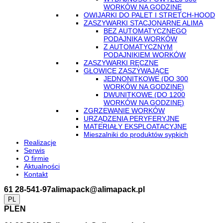
WORKÓW NA GODZINĘ
OWIJARKI DO PALET I STRETCH-HOOD
ZASZYWARKI STACJONARNE ALIMA
BEZ AUTOMATYCZNEGO
PODAJNIKA WORKÓW
Z AUTOMATYCZNYM
PODAJNIKIEM WORKÓW
ZASZYWARKI RĘCZNE
GŁOWICE ZASZYWAJĄCE
JEDNONITKOWE (DO 300
WORKÓW NA GODZINĘ)
DWUNITKOWE (DO 1200
WORKÓW NA GODZINĘ)
ZGRZEWANIE WORKÓW
URZĄDZENIA PERYFERYJNE
MATERIAŁY EKSPLOATACYJNE
Mieszalniki do produktów sypkich
Realizacje
Serwis
O firmie
Aktualności
Kontakt
61 28-541-97
alimapack@alimapack.pl
PL
PL
EN