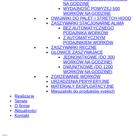
NA GODZINĘ
WYDAJNOŚĆ POWYŻEJ 500
WORKÓW NA GODZINĘ
OWIJARKI DO PALET I STRETCH-HOOD
ZASZYWARKI STACJONARNE ALIMA
BEZ AUTOMATYCZNEGO
PODAJNIKA WORKÓW
Z AUTOMATYCZNYM
PODAJNIKIEM WORKÓW
ZASZYWARKI RĘCZNE
GŁOWICE ZASZYWAJĄCE
JEDNONITKOWE (DO 300
WORKÓW NA GODZINĘ)
DWUNITKOWE (DO 1200
WORKÓW NA GODZINĘ)
ZGRZEWANIE WORKÓW
URZĄDZENIA PERYFERYJNE
MATERIAŁY EKSPLOATACYJNE
Mieszalniki do produktów sypkich
Realizacje
Serwis
O firmie
Aktualności
Kontakt