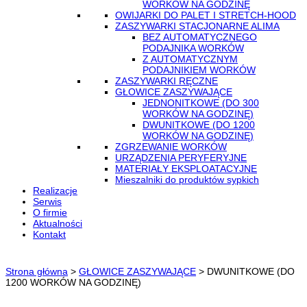
WORKÓW NA GODZINĘ
OWIJARKI DO PALET I STRETCH-HOOD
ZASZYWARKI STACJONARNE ALIMA
BEZ AUTOMATYCZNEGO
PODAJNIKA WORKÓW
Z AUTOMATYCZNYM
PODAJNIKIEM WORKÓW
ZASZYWARKI RĘCZNE
GŁOWICE ZASZYWAJĄCE
JEDNONITKOWE (DO 300
WORKÓW NA GODZINĘ)
DWUNITKOWE (DO 1200
WORKÓW NA GODZINĘ)
ZGRZEWANIE WORKÓW
URZĄDZENIA PERYFERYJNE
MATERIAŁY EKSPLOATACYJNE
Mieszalniki do produktów sypkich
Realizacje
Serwis
O firmie
Aktualności
Kontakt
Strona główna
>
GŁOWICE ZASZYWAJĄCE
>
DWUNITKOWE (DO
1200 WORKÓW NA GODZINĘ)