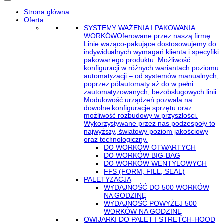
Strona główna
Oferta
SYSTEMY WAŻENIA I PAKOWANIA
WORKÓW
Oferowane przez naszą firmę
Linie ważąco-pakujące dostosowujemy do
indywidualnych wymagań klienta i specyfiki
pakowanego produktu. Możliwość
konfiguracji w różnych wariantach poziomu
automatyzacji – od systemów manualnych,
poprzez półautomaty aż do w pełni
zautomatyzowanych, bezobsługowych linii.
Modułowość urządzeń pozwala na
dowolne konfiguracje sprzętu oraz
możliwość rozbudowy w przyszłości.
Wykorzystywane przez nas podzespoły to
najwyższy, światowy poziom jakościowy
oraz technologiczny.
DO WORKÓW OTWARTYCH
DO WORKÓW BIG-BAG
DO WORKÓW WENTYLOWYCH
FFS (FORM, FILL, SEAL)
PALETYZACJA
WYDAJNOŚĆ DO 500 WORKÓW
NA GODZINĘ
WYDAJNOŚĆ POWYŻEJ 500
WORKÓW NA GODZINĘ
OWIJARKI DO PALET I STRETCH-HOOD