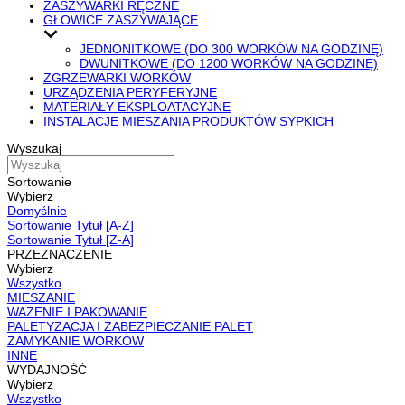
ZASZYWARKI RĘCZNE
GŁOWICE ZASZYWAJĄCE
JEDNONITKOWE (DO 300 WORKÓW NA GODZINĘ)
DWUNITKOWE (DO 1200 WORKÓW NA GODZINĘ)
ZGRZEWARKI WORKÓW
URZĄDZENIA PERYFERYJNE
MATERIAŁY EKSPLOATACYJNE
INSTALACJE MIESZANIA PRODUKTÓW SYPKICH
Wyszukaj
Sortowanie
Wybierz
Domyślnie
Sortowanie Tytuł [A-Z]
Sortowanie Tytuł [Z-A]
PRZEZNACZENIE
Wybierz
Wszystko
MIESZANIE
WAŻENIE I PAKOWANIE
PALETYZACJA I ZABEZPIECZANIE PALET
ZAMYKANIE WORKÓW
INNE
WYDAJNOŚĆ
Wybierz
Wszystko